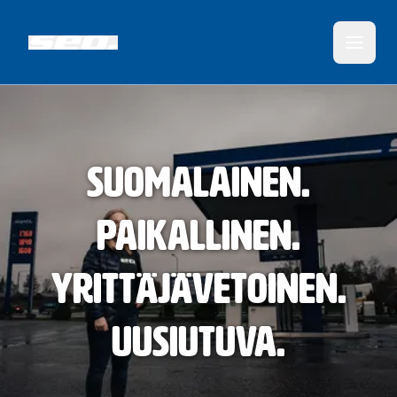
Suomalainen.
Paikallinen.
Yrittäjävetoinen.
Uusiutuva.