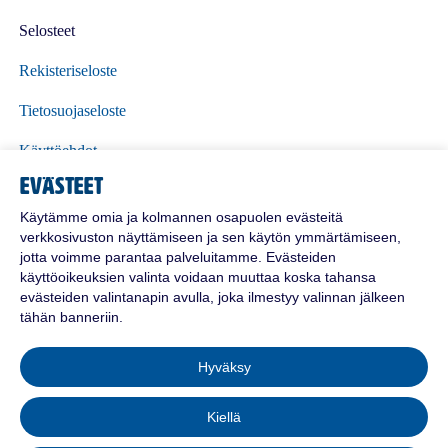
Selosteet
Rekisteriseloste
Tietosuojaseloste
Käyttöehdot
Evästeet
Polttoöljyn toimitusehdot
Käytämme omia ja kolmannen osapuolen evästeitä
verkkosivuston näyttämiseen ja sen käytön ymmärtämiseen,
jotta voimme parantaa palveluitamme. Evästeiden
käyttöoikeuksien valinta voidaan muuttaa koska tahansa
evästeiden valintanapin avulla, joka ilmestyy valinnan jälkeen
tähän banneriin.
Hyväksy
© 2026 Suomalainen Energiaosuuskunta.
Kiellä
Kaikki oikeudet pidätetään.