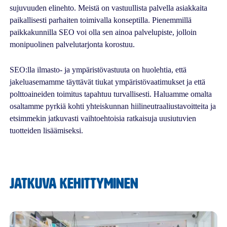
sujuvuuden elinehto. Meistä on vastuullista palvella asiakkaita
paikallisesti parhaiten toimivalla konseptilla. Pienemmillä
paikkakunnilla SEO voi olla sen ainoa palvelupiste, jolloin
monipuolinen palvelutarjonta korostuu.
SEO:lla ilmasto- ja ympäristövastuuta on huolehtia, että
jakeluasemamme täyttävät tiukat ympäristövaatimukset ja että
polttoaineiden toimitus tapahtuu turvallisesti. Haluamme omalta
osaltamme pyrkiä kohti yhteiskunnan hiilineutraaliustavoitteita ja
etsimmekin jatkuvasti vaihtoehtoisia ratkaisuja uusiutuvien
tuotteiden lisäämiseksi.
Jatkuva kehittyminen