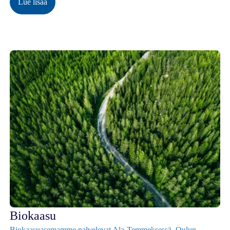
Lue lisää
Biokaasu
Biokaasuasemamme palvelevat
Ala-Temmeksessä
,
Oulun