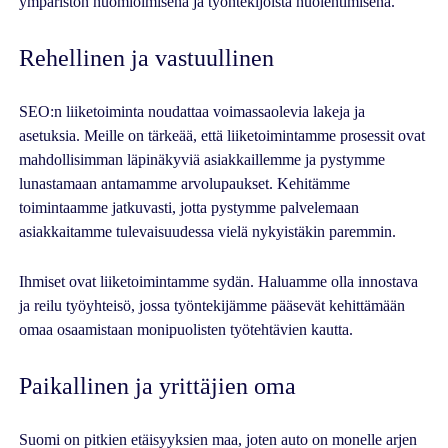
ympäristön huomioimisena ja työntekijöistä huolehtimisena.
Rehellinen ja vastuullinen
SEO:n liiketoiminta noudattaa voimassaolevia lakeja ja
asetuksia. Meille on tärkeää, että liiketoimintamme prosessit ovat
mahdollisimman läpinäkyviä asiakkaillemme ja pystymme
lunastamaan antamamme arvolupaukset. Kehitämme
toimintaamme jatkuvasti, jotta pystymme palvelemaan
asiakkaitamme tulevaisuudessa vielä nykyistäkin paremmin.
Ihmiset ovat liiketoimintamme sydän. Haluamme olla innostava
ja reilu työyhteisö, jossa työntekijämme pääsevät kehittämään
omaa osaamistaan monipuolisten työtehtävien kautta.
Paikallinen ja yrittäjien oma
Suomi on pitkien etäisyyksien maa, joten auto on monelle arjen