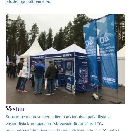
jalostettuja polttoaineita.
Vastuu
Suosimme mainosmateriaalien hankinnoissa paikallisia ja
vastuullisia kumppaneita. Messuständit on tehty 100-
prosenttisesti biohajoavasta kierrätettävästä pahvista. Käytöstä