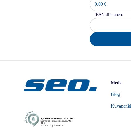
IBAN-tilinumero
Media
Blog
Kuvapank