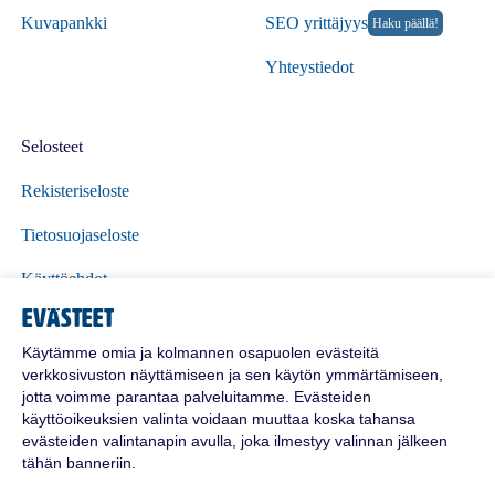
Kuvapankki
SEO yrittäjyys
Haku päällä!
Yhteystiedot
Selosteet
Rekisteriseloste
Tietosuojaseloste
Käyttöehdot
Evästeet
Polttoöljyn toimitusehdot
Käytämme omia ja kolmannen osapuolen evästeitä
verkkosivuston näyttämiseen ja sen käytön ymmärtämiseen,
jotta voimme parantaa palveluitamme. Evästeiden
käyttöoikeuksien valinta voidaan muuttaa koska tahansa
evästeiden valintanapin avulla, joka ilmestyy valinnan jälkeen
tähän banneriin.