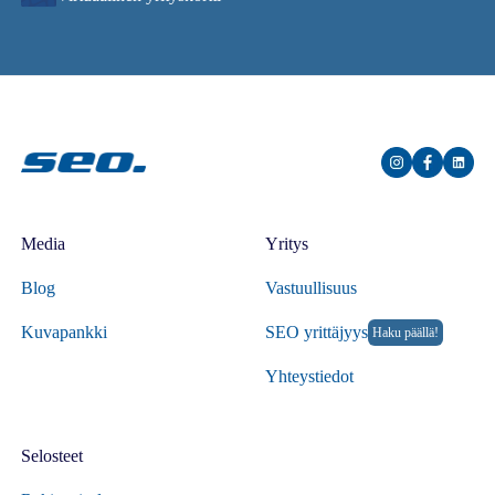
Media
Yritys
Blog
Vastuullisuus
Kuvapankki
SEO yrittäjyys
Haku päällä!
Yhteystiedot
Selosteet