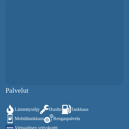
Palvelut
Lämmitysöljy
Huolto
Tankkaus
Mobiilitankkaus
Rengaspalvelu
Virtuaalinen yrityskortti