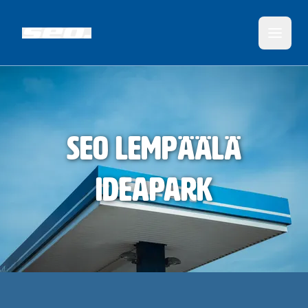
SEO Lempäälä
Ideapark