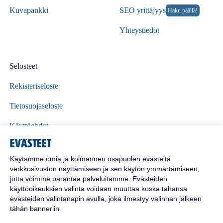
Kuvapankki
SEO yrittäjyys
Haku päällä!
Yhteystiedot
Selosteet
Rekisteriseloste
Tietosuojaseloste
Käyttöehdot
Evästeet
Polttoöljyn toimitusehdot
Käytämme omia ja kolmannen osapuolen evästeitä
verkkosivuston näyttämiseen ja sen käytön ymmärtämiseen,
jotta voimme parantaa palveluitamme. Evästeiden
käyttöoikeuksien valinta voidaan muuttaa koska tahansa
evästeiden valintanapin avulla, joka ilmestyy valinnan jälkeen
tähän banneriin.