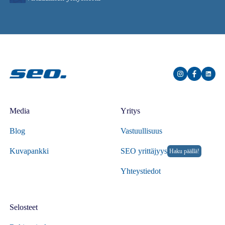
Media
Yritys
Blog
Vastuullisuus
Kuvapankki
SEO yrittäjyys
Haku päällä!
Yhteystiedot
Selosteet