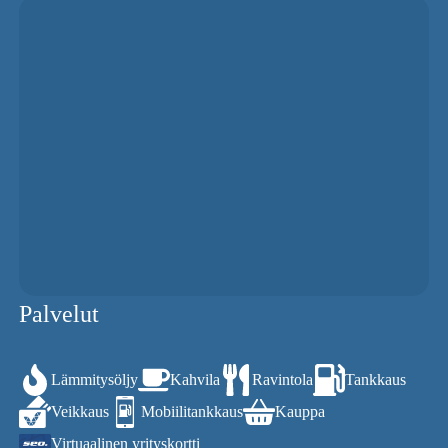
Palvelut
Lämmitysöljy
Kahvila
Ravintola
Tankkaus
Veikkaus
Mobiilitankkaus
Kauppa
Virtuaalinen yrityskortti