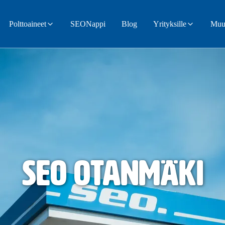
Polttoaineet
SEONappi
Blog
Yrityksille
Muut
SEO Otanmäki