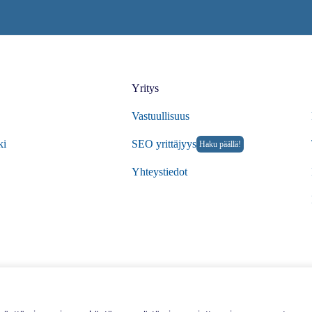
Yritys
Vastuullisuus
ki
SEO yrittäjyys
Haku päällä!
Yhteystiedot
© 20