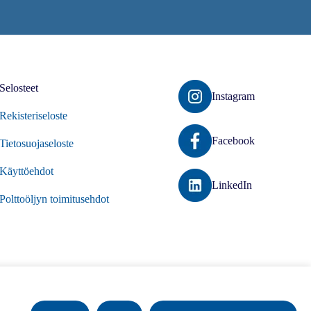
Selosteet
Instagram
Rekisteriseloste
Facebook
Tietosuojaseloste
Käyttöehdot
LinkedIn
Polttoöljyn toimitusehdot
26 Suomalainen Energiaosuuskunta. Kaikki oikeudet pidätetään.