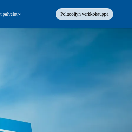
 palvelut
Polttoöljyn verkkokauppa