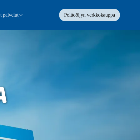
 palvelut
Polttoöljyn verkkokauppa
a