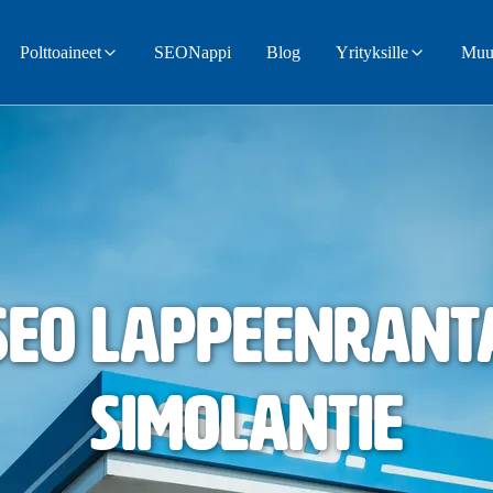
Polttoaineet
SEONappi
Blog
Yrityksille
Muut
SEO Lappeenrant
Simolantie