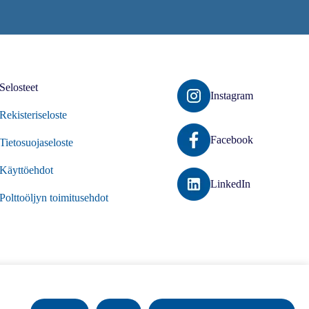
Selosteet
Instagram
Rekisteriseloste
Facebook
Tietosuojaseloste
Käyttöehdot
LinkedIn
Polttoöljyn toimitusehdot
26 Suomalainen Energiaosuuskunta. Kaikki oikeudet pidätetään.