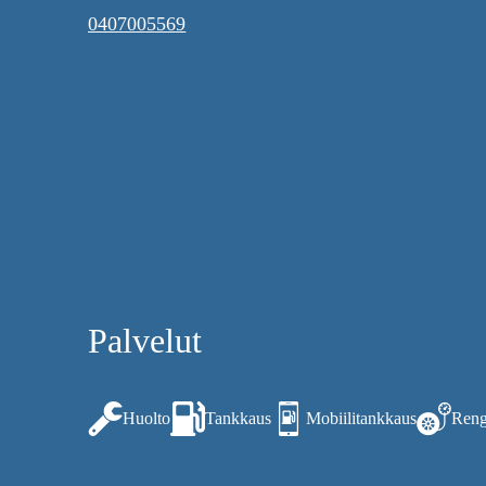
0407005569
Palvelut
Huolto
Tankkaus
Mobiilitankkaus
Reng