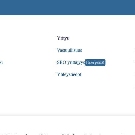
Yritys
Vastuullisuus
ki
SEO yrittäjyys
Haku päällä!
Yhteystiedot
© 20