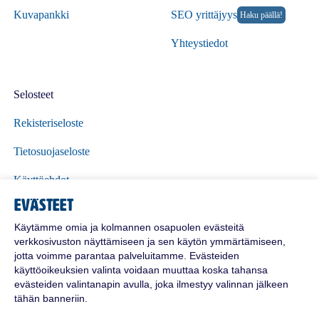
Kuvapankki
SEO yrittäjyys
Haku päällä!
Yhteystiedot
Selosteet
Rekisteriseloste
Tietosuojaseloste
Käyttöehdot
Evästeet
Polttoöljyn toimitusehdot
Käytämme omia ja kolmannen osapuolen evästeitä
verkkosivuston näyttämiseen ja sen käytön ymmärtämiseen,
jotta voimme parantaa palveluitamme. Evästeiden
käyttöoikeuksien valinta voidaan muuttaa koska tahansa
evästeiden valintanapin avulla, joka ilmestyy valinnan jälkeen
tähän banneriin.