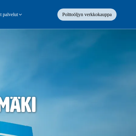
 palvelut
Polttoöljyn verkkokauppa
mäki