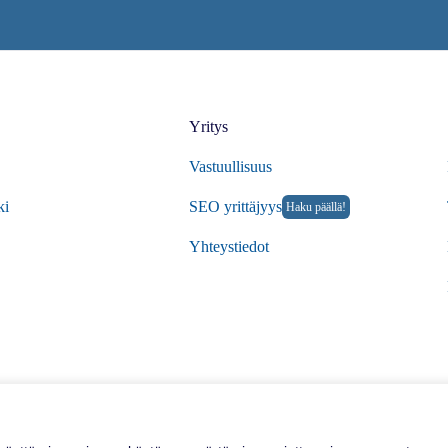
Yritys
Vastuullisuus
ki
SEO yrittäjyys
Haku päällä!
Yhteystiedot
© 20