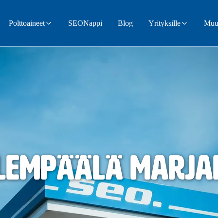
Polttoaineet
SEONappi
Blog
Yrityksille
Muut
 Lempäälä Marja