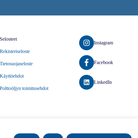
Selosteet
Instagram
Rekisteriseloste
Facebook
Tietosuojaseloste
Käyttöehdot
LinkedIn
Polttoöljyn toimitusehdot
26 Suomalainen Energiaosuuskunta. Kaikki oikeudet pidätetään.