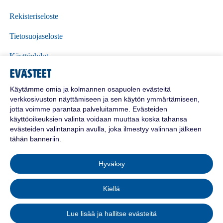
Rekisteriseloste
Tietosuojaseloste
Käyttöehdot
Evästeet
Polttoöljyn toimitusehdot
Käytämme omia ja kolmannen osapuolen evästeitä
verkkosivuston näyttämiseen ja sen käytön ymmärtämiseen,
jotta voimme parantaa palveluitamme. Evästeiden
käyttöoikeuksien valinta voidaan muuttaa koska tahansa
evästeiden valintanapin avulla, joka ilmestyy valinnan jälkeen
tähän banneriin.
Hyväksy
© 2026 Suomalainen Energiaosuuskunta.
Kiellä
Kaikki oikeudet pidätetään.
SEO Ylikiiminki
Lue lisää ja hallitse evästeitä
SEO Vaala