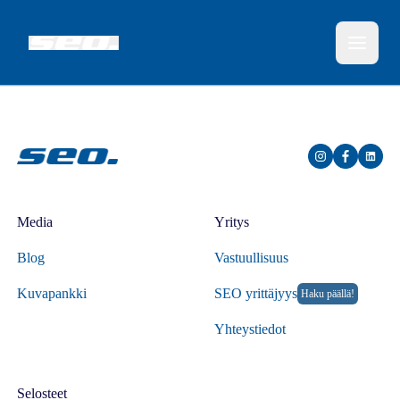
Media
Yritys
Blog
Vastuullisuus
Kuvapankki
SEO yrittäjyys
Haku päällä!
Yhteystiedot
Selosteet