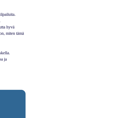
lpailuita.
.
utta hyvä
ron, miten tämä
skella.
oa ja