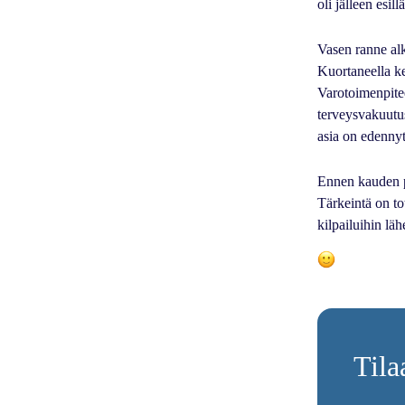
oli jälleen esi
Vasen ranne alk
Kuortaneella ke
Varotoimenpite
terveysvakuutus
asia on edennyt
Ennen kauden pä
Tärkeintä on to
kilpailuihin läh
Tila