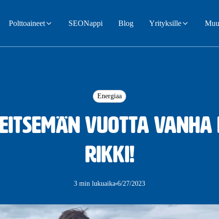
Polttoaineet
SEONappi
Blog
Yrityksille
Muut
Energiaa
Seitsemän vuotta vanha
rikki!
3 min lukuaika
6/27/2023