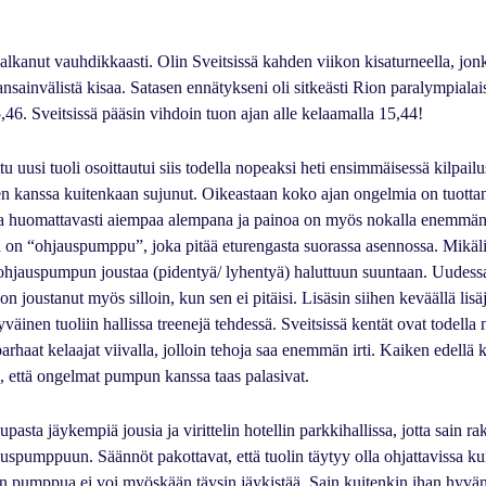
lkanut vauhdikkaasti. Olin Sveitsissä kahden viikon kisaturneella, jonk
sainvälistä kisaa. Satasen ennätykseni oli sitkeästi Rion paralympialais
,46. Sveitsissä pääsin vihdoin tuon ajan alle kelaamalla 15,44!
tu uusi tuoli osoittautui siis todella nopeaksi heti ensimmäisessä kilpail
en kanssa kuitenkaan sujunut. Oikeastaan koko ajan ongelmia on tuottanu
sa huomattavasti aiempaa alempana ja painoa on myös nokalla enemmän
 on “ohjauspumppu”, joka pitää eturengasta suorassa asennossa. Mikäli
e ohjauspumpun joustaa (pidentyä/ lyhentyä) haluttuun suuntaan. Uudessa
 joustanut myös silloin, kun sen ei pitäisi. Lisäsin siihen keväällä lis
yväinen tuoliin hallissa treenejä tehdessä. Sveitsissä kentät ovat todella 
parhaat kelaajat viivalla, jolloin tehoja saa enemmän irti. Kaiken edellä
, että ongelmat pumpun kanssa taas palasivat.
asta jäykempiä jousia ja virittelin hotellin parkkihallissa, jotta sain ra
uspumppuun. Säännöt pakottavat, että tuolin täytyy olla ohjattavissa 
in pumppua ei voi myöskään täysin jäykistää. Sain kuitenkin ihan hyvän