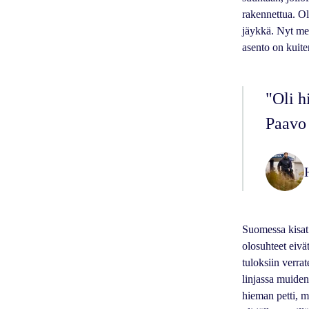
rakennettua. Ol
jäykkä. Nyt men
asento on kuite
"Oli h
Paavo
Suomessa kisat
olosuhteet eivä
tuloksiin verra
linjassa muiden
hieman petti, 