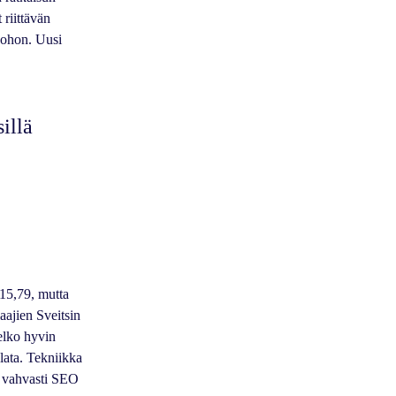
 riittävän
tuohon. Uusi
illä
 15,79, mutta
laajien Sveitsin
elko hyvin
lata. Tekniikka
a vahvasti SEO