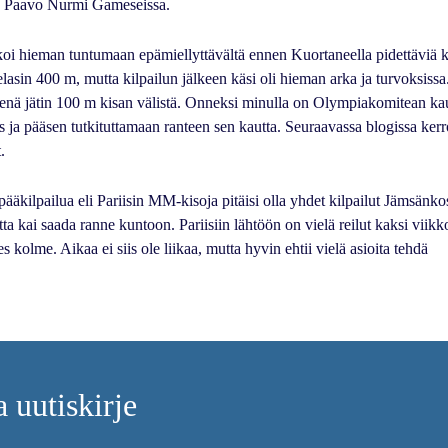
llä Paavo Nurmi Gameseissa.
oi hieman tuntumaan epämiellyttävältä ennen Kuortaneella pidettäviä ki
lasin 400 m, mutta kilpailun jälkeen käsi oli hieman arka ja turvoksissa
enä jätin 100 m kisan välistä. Onneksi minulla on Olympiakomitean ka
 ja pääsen tutkituttamaan ranteen sen kautta. Seuraavassa blogissa ker
.
äkilpailua eli Pariisin MM-kisoja pitäisi olla yhdet kilpailut Jämsänko
tta kai saada ranne kuntoon. Pariisiin lähtöön on vielä reilut kaksi viikk
es kolme. Aikaa ei siis ole liikaa, mutta hyvin ehtii vielä asioita tehdä
a uutiskirje