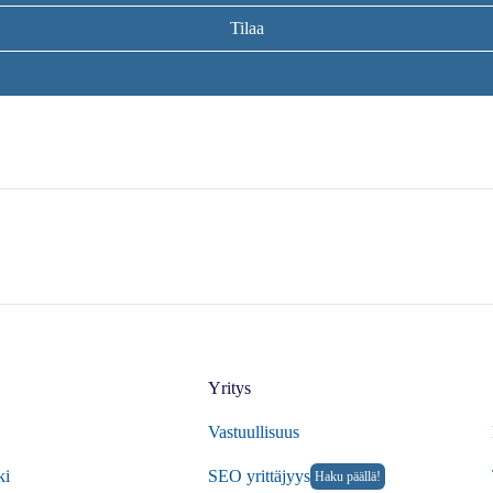
Tilaa
Yritys
Vastuullisuus
ki
SEO yrittäjyys
Haku päällä!