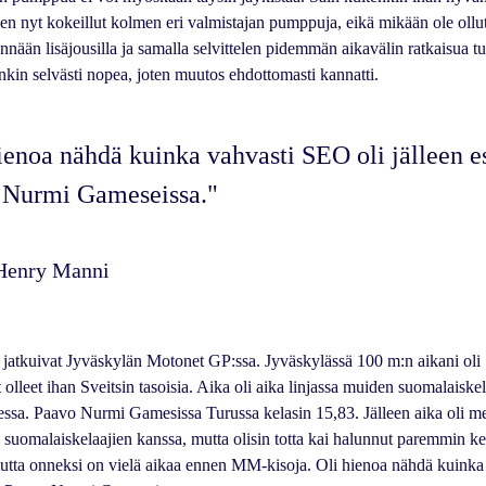
en nyt kokeillut kolmen eri valmistajan pumppuja, eikä mikään ole ollut
nään lisäjousilla ja samalla selvittelen pidemmän aikavälin ratkaisua 
nkin selvästi nopea, joten muutos ehdottomasti kannatti.
ienoa nähdä kuinka vahvasti SEO oli jälleen es
 Nurmi Gameseissa."
Henry Manni
 jatkuivat Jyväskylän Motonet GP:ssa. Jyväskylässä 100 m:n aikani oli
t olleet ihan Sveitsin tasoisia. Aika oli aika linjassa muiden suomalaiske
tessa. Paavo Nurmi Gamesissa Turussa kelasin 15,83. Jälleen aika oli m
 suomalaiskelaajien kanssa, mutta olisin totta kai halunnut paremmin ke
mutta onneksi on vielä aikaa ennen MM-kisoja. Oli hienoa nähdä kuink