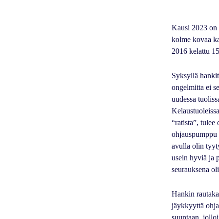
Kausi 2023 on a
kolme kovaa kan
2016 kelattu 15
Syksyllä hankit
ongelmitta ei s
uudessa tuolis
Kelaustuoleissa
“ratista”, tule
ohjauspumppu on
avulla olin tyyt
usein hyviä ja 
seurauksena oli
Hankin rautakaup
jäykkyyttä ohja
suuntaan, jollo