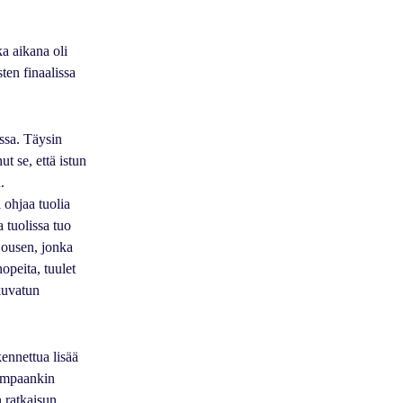
a aikana oli
ten finaalissa
ussa. Täysin
t se, että istun
.
 ohjaa tuolia
 tuolissa tuo
äjousen, jonka
nopeita, tuulet
 kuvatun
kennettua lisää
kumpaankin
 ratkaisun